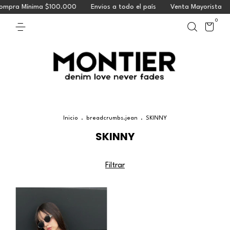
mpra Mínima $100.000
Envios a todo el país
Venta Mayorista
0
Inicio
.
breadcrumbs.jean
.
SKINNY
SKINNY
Filtrar