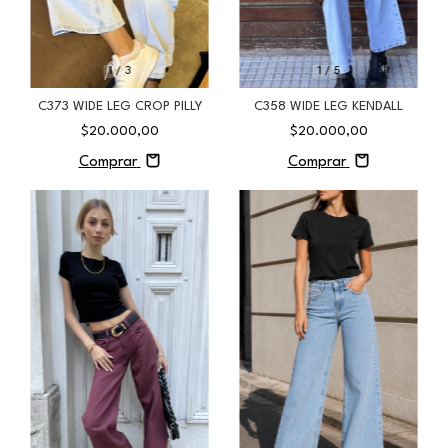
1
/
3
1
/
5
C373 WIDE LEG CROP PILLY
C358 WIDE LEG KENDALL
$20.000,00
$20.000,00
Comprar
Comprar