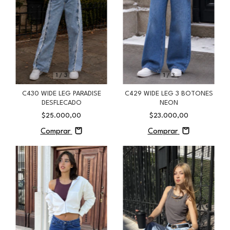
1
/
3
1
/
3
C430 WIDE LEG PARADISE
C429 WIDE LEG 3 BOTONES
DESFLECADO
NEON
$25.000,00
$23.000,00
Comprar
Comprar